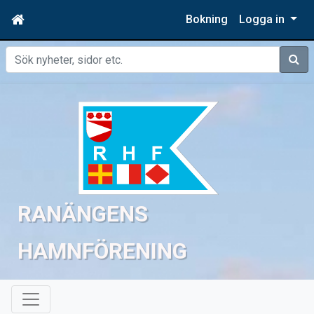
Bokning
Logga in
Sök
RANÄNGENS
HAMNFÖRENING