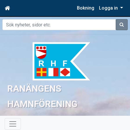
Bokning
Logga in
Sök
RANÄNGENS
HAMNFÖRENING