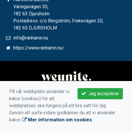
Väringavägen 30,
182 63 Djursholm
Postadress: c/o Bergström, Frekevägen 20,
182 65 DJURSHOLM
info@ranhamn.nu
https://www.ranhamn.nu/
På vår webbplats använder vi
Jag accepterar
kakor (cookies) för att
webbplatsen ska fungera på ett bra sätt för dig.
Genom att surfa vidare godkänner du att vi använder
kakor.
Mer information om cookies
.